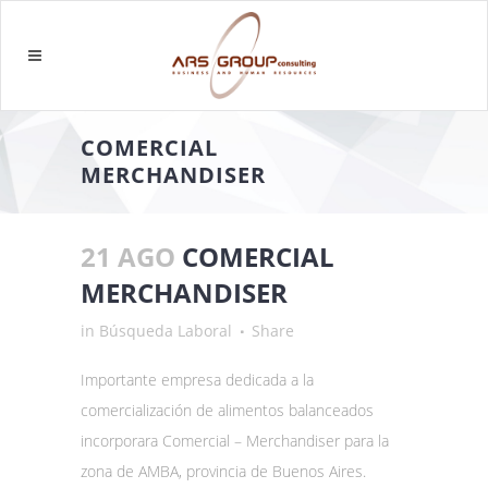
COMERCIAL
MERCHANDISER
21 AGO
COMERCIAL
MERCHANDISER
in
Búsqueda Laboral
Share
Importante empresa dedicada a la
comercialización de alimentos balanceados
incorporara Comercial – Merchandiser para la
zona de AMBA, provincia de Buenos Aires.